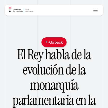
Estructura
Objetivos
Líneas de Investigación
Go back
Actividades
El Rey habla de la
Voces de la memoria
evolución de la
Noticias
Contacto
monarquía
parlamentaria en la